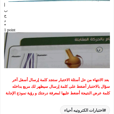
بعد الانتهاء من حل أسئلة الاختبار ستجد كلمة إرسال أسفل آخر
سؤال بالاختبار أضغط على كلمة إرسال سيظهر لك مربع بداخله
كلمة عرض النتيجة أضغط عليها لمعرفة درجتك و رؤية نموذج الإجابة
اختبارات الكترونيه أحياء