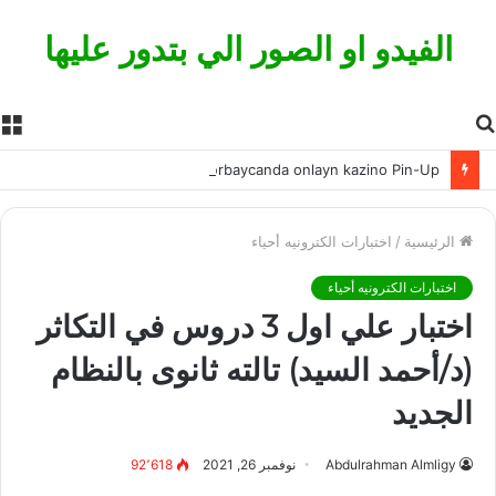
الفيدو او الصور الي بتدور عليها
بحث
ا
عن
Pin Up Casino – Azərbaycanda onlayn kazino Pin-Up
الرئيسية
/
اختبارات الكترونيه أحياء
اختبارات الكترونيه أحياء
اختبار علي اول 3 دروس في التكاثر
(د/أحمد السيد) تالته ثانوى بالنظام
الجديد
Abdulrahman Almligy
نوفمبر 26, 2021
92٬618