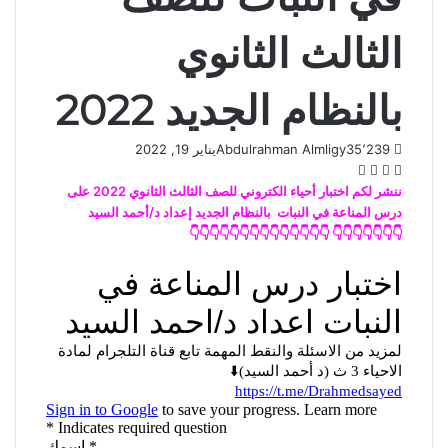
الثالث الثانوي
بالنظام الجديد 2022
35٬239
Abdulrahman Almligy
يناير 19, 2022
تويتر
فيسبوك
واتساب
تيلقرام
ننشر لكم اختبار أحياء الكتروني للصف الثالث الثانوي 2022 على
درس المناعة في النبات بالنظام الجديد إعداد د/أحمد السيد
👇👇👇👇👇👇👇 👇👇👇👇👇👇👇👇👇👇👇👇👇👇