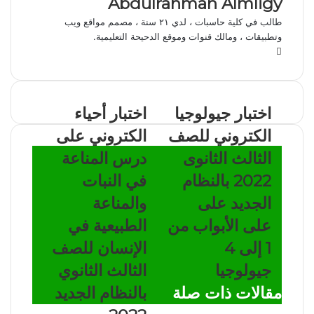
Abdulrahman Almligy
طالب في كلية حاسبات ، لدي ٢١ سنة ، مصمم مواقع ويب
وتطبيقات ، ومالك قنوات وموقع الدحيحة التعليمية.
موقع
الويب
اختبار جيولوجيا
اختبار أحياء
الكتروني للصف
الكتروني على
الثالث الثانوى
درس المناعة
2022 بالنظام
في النبات
الجديد على
والمناعة
على الأبواب من
الطبيعية في
1 إلى 4
الإنسان للصف
جيولوجيا
الثالث الثانوي
مقالات ذات صلة
بالنظام الجديد