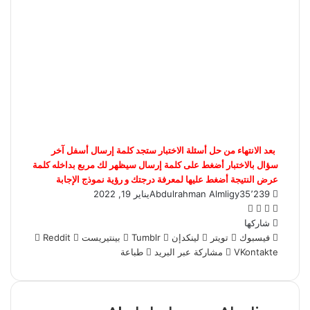
بعد الانتهاء من حل أسئلة الاختبار ستجد كلمة إرسال أسفل آخر
سؤال بالاختبار أضغط على كلمة إرسال سيظهر لك مربع بداخله كلمة
عرض النتيجة أضغط عليها لمعرفة درجتك و رؤية نموذج الإجابة
35٬239
Abdulrahman Almligy
يناير 19, 2022
تويتر
فيسبوك
واتساب
تيلقرام
شاركها
فيسبوك
تويتر
لينكدإن
بينتيريست
مشاركة عبر البريد
طباعة