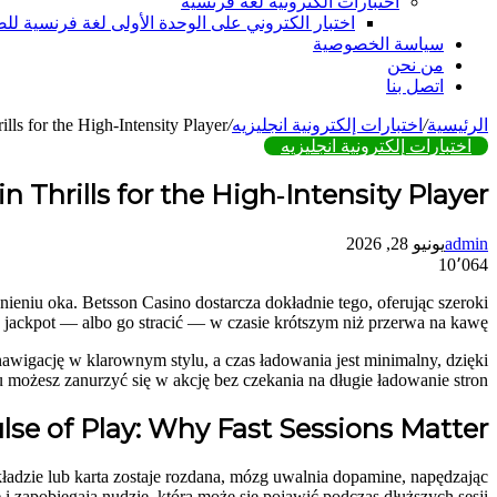
اختبارات الكترونيه لغة فرنسية
اختبار الكتروني على الوحدة الأولى لغة فرنسية للصف ا
سياسة الخصوصية
من نحن
اتصل بنا
الرئيسية
/
اختبارات إلكترونية انجليزيه
/
lls for the High‑Intensity Player
اختبارات إلكترونية انجليزيه
 Thrills for the High‑Intensity Player
admin
يونيو 28, 2026
10٬064
تويتر
تيلقرام
واتساب
فيسبوك
ieniu oka. Betsson Casino dostarcza dokładnie tego, oferując szeroki
ć jackpot — albo go stracić — w czasie krótszym niż przerwa na kawę.
e nawigację w klarownym stylu, a czas ładowania jest minimalny, dzięki
 możesz zanurzyć się w akcję bez czekania na długie ładowanie stron.
lse of Play: Why Fast Sessions Matter
ładzie lub karta zostaje rozdana, mózg uwalnia dopamine, napędzając
i zapobiegają nudzie, która może się pojawić podczas dłuższych sesji.