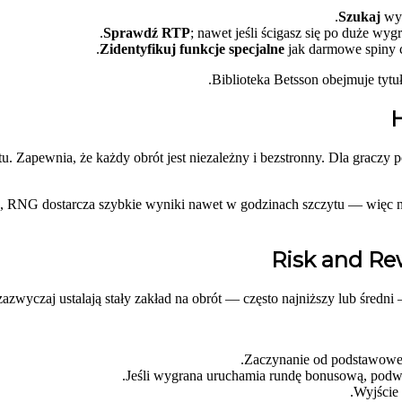
Szukaj
wys
Sprawdź RTP
; nawet jeśli ścigasz się po duże w
Zidentyfikuj funkcje specjalne
jak darmowe spiny c
Biblioteka Betsson obejmuje tytuł
. Zapewnia, że każdy obrót jest niezależny i bezstronny. Dla graczy
 RNG dostarcza szybkie wyniki nawet w godzinach szczytu — więc nie 
Risk and Re
azwyczaj ustalają stały zakład na obrót — często najniższy lub średn
.
Zaczynanie od podstawoweg
Jeśli wygrana uruchamia rundę bonusową, podwoj
Wyjście 