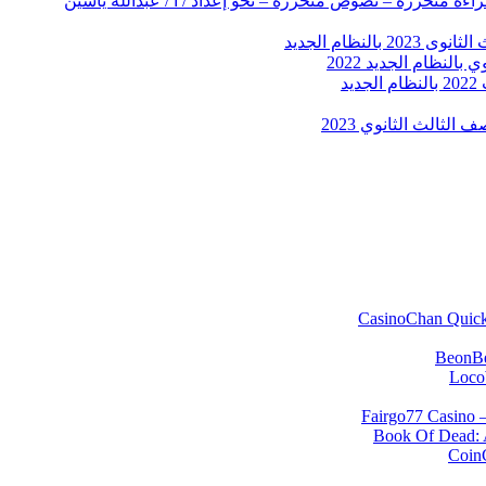
راءة متحررة – نصوص متحررة – نحو إعداد / أ / عبدالله ياسين
لثالث الثانوي 2023
CasinoChan Quick‑
BeonBet
LocoW
Fairgo77 Casino –
Book Of Dead: A
CoinC