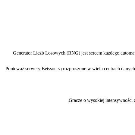
Generator Liczb Losowych (RNG) jest sercem każdego automatu
Ponieważ serwery Betsson są rozproszone w wielu centrach danych,
Gracze o wysokiej intensywności z