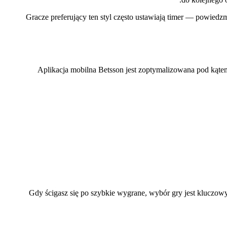
Gracze preferujący ten styl często ustawiają timer — powiedz
Aplikacja mobilna Betsson jest zoptymalizowana pod kątem
Gdy ścigasz się po szybkie wygrane, wybór gry jest kluczowy.