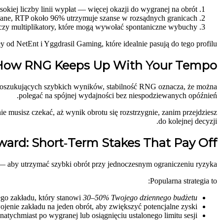
okiej liczby linii wypłat — więcej okazji do wygranej na obrót.
ygrane, RTP około 96% utrzymuje szanse w rozsądnych granicach.
zy multiplikatory, które mogą wywołać spontaniczne wybuchy.
y od NetEnt i Yggdrasil Gaming, które idealnie pasują do tego profilu.
How RNG Keeps Up With Your Tempo
 poszukujących szybkich wyników, stabilność RNG oznacza, że można
polegać na spójnej wydajności bez niespodziewanych opóźnień.
musisz czekać, aż wynik obrotu się rozstrzygnie, zanim przejdziesz
do kolejnej decyzji.
ward: Short‑Term Stakes That Pay Off
i — aby utrzymać szybki obrót przy jednoczesnym ograniczeniu ryzyka.
Popularna strategia to:
o zakładu, który stanowi
30–50% Twojego dziennego budżetu
enie zakładu na jeden obrót, aby zwiększyć potencjalne zyski.
natychmiast po wygranej lub osiągnięciu ustalonego limitu sesji.