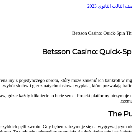
لثالث الثانوي 2023
Betsson Casino: Quick‑Spin Thri
Betsson Casino: Quick‑Spin
enaliny z pojedynczego obrotu, który może zmienić ich bankroll w mgn
wybór slotów i gier z natychmiastową wypłatą, które pozwalają trafi
baw, gdzie każdy kliknięcie to bicie serca. Projekt platformy utrzymuj
czemu
The Pu
o szybkich pętli zwrotu. Gdy bęben zatrzymuje się na wygrywającym uk
obrotu. Te wybuchy adrenaliny sprawiają, że doświadczenie jest świeże 