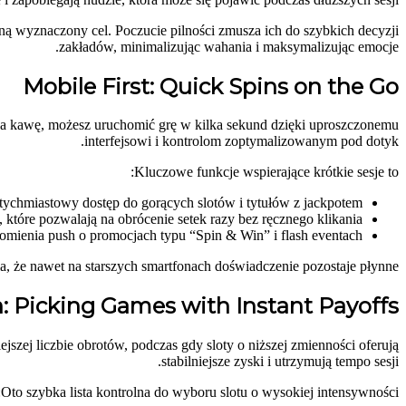
gną wyznaczony cel. Poczucie pilności zmusza ich do szybkich decyzji
zakładów, minimalizując wahania i maksymalizując emocje.
Mobile First: Quick Spins on the Go
z na kawę, możesz uruchomić grę w kilka sekund dzięki uproszczonemu
interfejsowi i kontrolom zoptymalizowanym pod dotyk.
Kluczowe funkcje wspierające krótkie sesje to:
tychmiastowy dostęp do gorących slotów i tytułów z jackpotem
, które pozwalają na obrócenie setek razy bez ręcznego klikania
mienia push o promocjach typu “Spin & Win” i flash eventach
a, że nawet na starszych smartfonach doświadczenie pozostaje płynne.
n: Picking Games with Instant Payoffs
szej liczbie obrotów, podczas gdy sloty o niższej zmienności oferują
stabilniejsze zyski i utrzymują tempo sesji.
Oto szybka lista kontrolna do wyboru slotu o wysokiej intensywności: