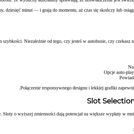
my, dziesięć minut — i grają do momentu, aż czas się skończy lub osią
 szybkości. Niezależnie od tego, czy jesteś w autobusie, czy czekas
Na
Opcje auto‑play
Powiado
Połączenie responsywnego designu i lekkiej grafiki zapewni
Slot Selectio
 Sloty o wyższej zmienności dają potencjał na większe wypłaty w mniej