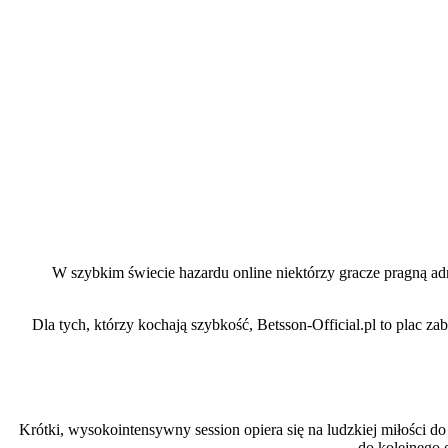
W szybkim świecie hazardu online niektórzy gracze pragną adr
Dla tych, którzy kochają szybkość, Betsson‑Official.pl to plac za
Krótki, wysokointensywny session opiera się na ludzkiej miłości d
do kolejnego 