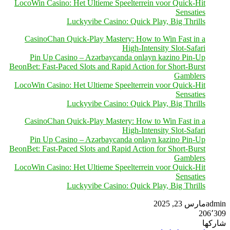
LocoWin Casino: Het Ultieme Speelterrein voor Quick‑Hit
Sensaties
Luckyvibe Casino: Quick Play, Big Thrills
CasinoChan Quick‑Play Mastery: How to Win Fast in a
High‑Intensity Slot‑Safari
Pin Up Casino – Azərbaycanda onlayn kazino Pin-Up
BeonBet: Fast‑Paced Slots and Rapid Action for Short‑Burst
Gamblers
LocoWin Casino: Het Ultieme Speelterrein voor Quick‑Hit
Sensaties
Luckyvibe Casino: Quick Play, Big Thrills
CasinoChan Quick‑Play Mastery: How to Win Fast in a
High‑Intensity Slot‑Safari
Pin Up Casino – Azərbaycanda onlayn kazino Pin-Up
BeonBet: Fast‑Paced Slots and Rapid Action for Short‑Burst
Gamblers
LocoWin Casino: Het Ultieme Speelterrein voor Quick‑Hit
Sensaties
Luckyvibe Casino: Quick Play, Big Thrills
admin
مارس 23, 2025
206٬309
تويتر
تيلقرام
واتساب
فيسبوك
شاركها